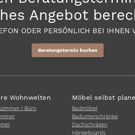
ches Angebot berec
EFON ODER PERSÖNLICH BEI IHNEN 
Beratungstermin buchen
re Wohnwelten
Möbel selbst plan
szimmer / Büro
Badmöbel
immer
Badunterschränke
mmer
Dachschrägen
Hängeboards