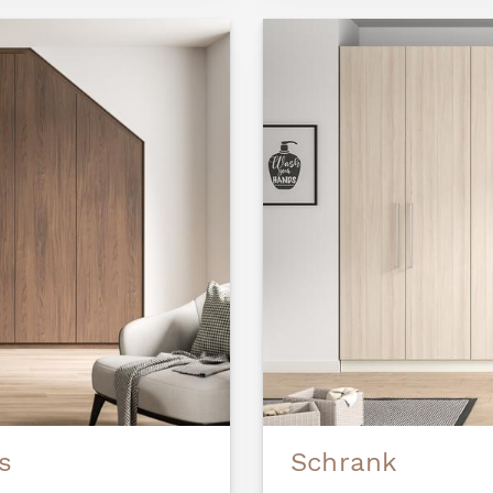
s
Schrank