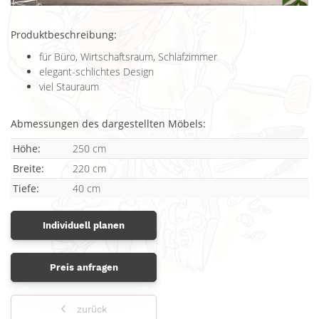
Produktbeschreibung:
für Büro, Wirtschaftsraum, Schlafzimmer
elegant-schlichtes Design
viel Stauraum
Abmessungen des dargestellten Möbels:
Höhe:
250 cm
Breite:
220 cm
Tiefe:
40 cm
Individuell planen
Preis anfragen
zurück