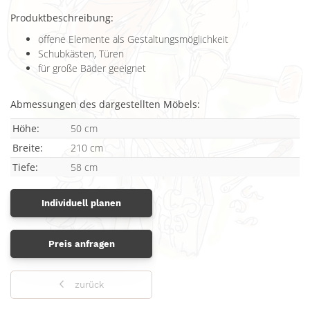
Produktbeschreibung:
offene Elemente als Gestaltungsmöglichkeit
Schubkästen, Türen
für große Bäder geeignet
Abmessungen des dargestellten Möbels:
Höhe:
50 cm
Breite:
210 cm
Tiefe:
58 cm
Individuell planen
Preis anfragen
zurück