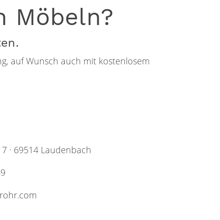
n Möbeln?
ten.
tung, auf Wunsch auch mit kostenlosem
. 7 · 69514 Laudenbach
69
irohr.com