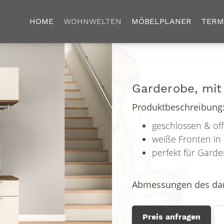
HOME
WOHNWELTEN
MÖBELPLANER
TERM
Garderobe, mit
Produktbeschreibung
geschlossen & of
weiße Fronten in
perfekt für Gard
Abmessungen des dar
Preis anfragen