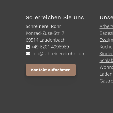
So erreichen Sie uns
Unse
Schreinerei Rohr
Arbeit
Konrad-Zuse-Str. 7
Badez
69514 Laudenbach
Esszi
+49 6201 4996969
Küche
info@schreinereirohr.com
Kinde
Schla
Wohn
Kontakt aufnehmen
Laden
Gastro