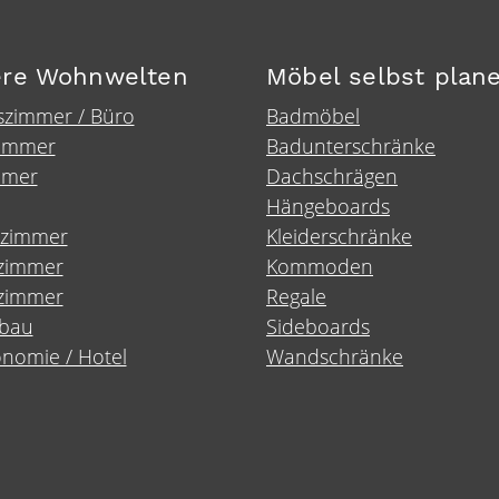
re Wohnwelten
Möbel selbst plan
szimmer / Büro
Badmöbel
immer
Badunterschränke
mmer
Dachschrägen
Hängeboards
rzimmer
Kleiderschränke
fzimmer
Kommoden
zimmer
Regale
bau
Sideboards
nomie / Hotel
Wandschränke